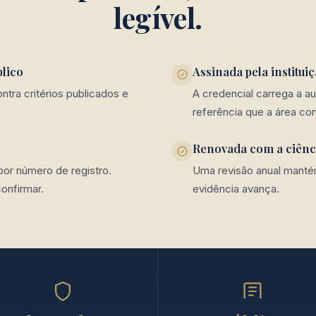
legível.
lico
Assinada pela institui
tra critérios publicados e
A credencial carrega a au
referência que a área con
Renovada com a ciênc
por número de registro.
Uma revisão anual manté
confirmar.
evidência avança.