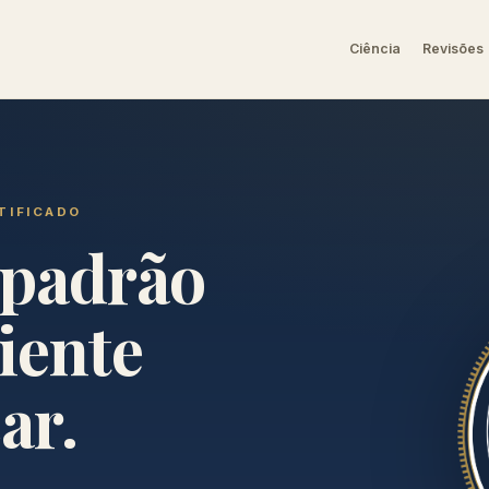
Ciência
Revisões
TIFICADO
 padrão
iente
ar.