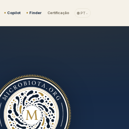
Copilot
Finder
Certificação
🌐 PT
⌄