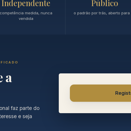
Independente
Público
competência medida, nunca
o padrão por trás, aberto para 
vendida
IFICADO
e a
Regist
onal faz parte do
teresse e seja