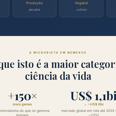
Produção
Vegetal
pecuária
cultivos
A MICROBIOTA EM NÚMEROS
que isto é a maior categor
ciência da vida
+150×
US$ 1,1b
mais genes
→ ~US$ 6bi
 microbioma do que no genoma
mercado global em rota até 2032
humano
~23%)