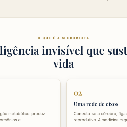
O QUE É A MICROBIOTA
ligência invisível que sus
vida
02
Uma rede de eixos
órgão metabólico: produz
Conecta-se a cérebro, fígad
hormônios e
reprodutivo. A medicina mig