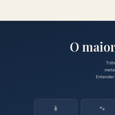
O maior
Tril
metab
Entender 
🧍
🐾