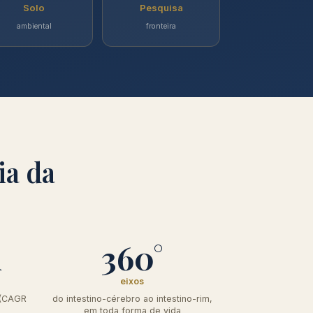
Solo
Pesquisa
ambiental
fronteira
ia da
i
360°
eixos
 (CAGR
do intestino-cérebro ao intestino-rim,
em toda forma de vida