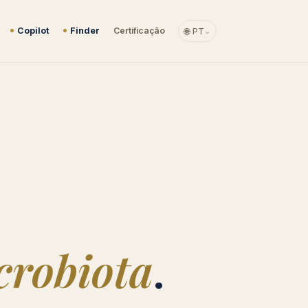
Copilot
Finder
Certificação
🌐 PT
⌄
crobiota
.