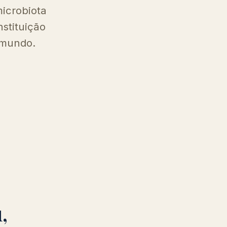
icrobiota
nstituição
 mundo.
,