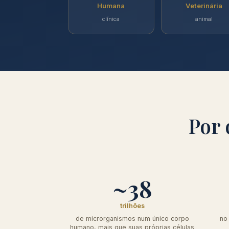
Humana
Veterinária
clínica
animal
Por 
~38
trilhões
de microrganismos num único corpo
no
humano, mais que suas próprias células