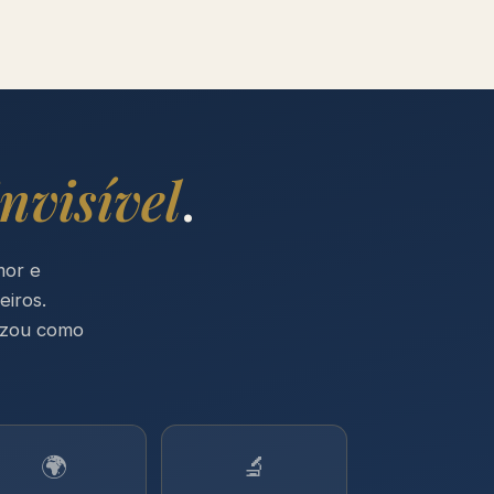
invisível
.
mor e
eiros.
nizou como
🌍
🔬