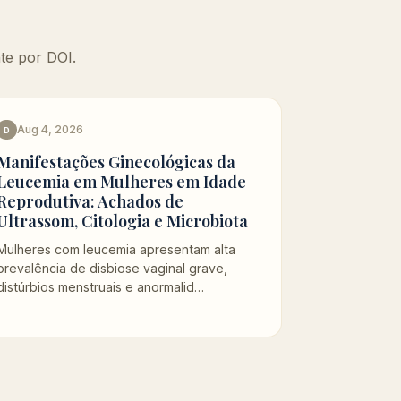
te por DOI.
Aug 4, 2026
D
Manifestações Ginecológicas da
Leucemia em Mulheres em Idade
Reprodutiva: Achados de
Ultrassom, Citologia e Microbiota
Mulheres com leucemia apresentam alta
prevalência de disbiose vaginal grave,
distúrbios menstruais e anormalid…