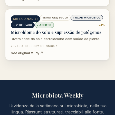
opens in new tab
VEGETALE/SUOLO
TAXON MICROBICO
META-ANALISI
74%
✓ VERIFICADO
● ABERTO
Microbioma do solo e supressão de patógenos
Diversidade do solo correlaciona com saúde da planta.
2024
DOI 10.0000/s.01
Editoriale
See original study ↗
Microbiota Weekly
L’evidenza della settimana sul microbiota, nella tua
lingua. Riassunti strutturati, tracciabili alla fonte.