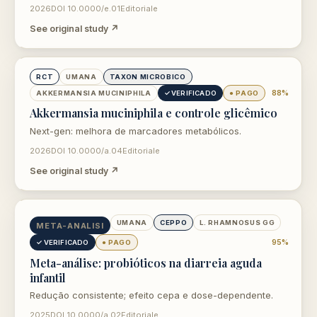
2026
DOI 10.0000/e.01
Editoriale
See original study ↗
opens in new tab
RCT
UMANA
TAXON MICROBICO
88%
AKKERMANSIA MUCINIPHILA
✓ VERIFICADO
● PAGO
Akkermansia muciniphila e controle glicêmico
Next-gen: melhora de marcadores metabólicos.
2026
DOI 10.0000/a.04
Editoriale
See original study ↗
opens in new tab
UMANA
CEPPO
L. RHAMNOSUS GG
META-ANALISI
95%
✓ VERIFICADO
● PAGO
Meta-análise: probióticos na diarreia aguda
infantil
Redução consistente; efeito cepa e dose-dependente.
2025
DOI 10.0000/a.02
Editoriale