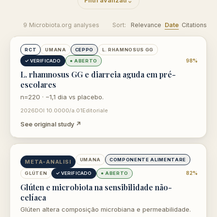
Filtri avanzati
9 Microbiota.org analyses
Sort:
Relevance
Date
Citations
opens in new tab
RCT
UMANA
CEPPO
L. RHAMNOSUS GG
98%
✓ VERIFICADO
● ABERTO
L. rhamnosus GG e diarreia aguda em pré-
escolares
n=220 · −1,1 dia vs placebo.
2026
DOI 10.0000/a.01
Editoriale
See original study ↗
opens in new tab
UMANA
COMPONENTE ALIMENTARE
META-ANALISI
82%
GLÚTEN
✓ VERIFICADO
● ABERTO
Glúten e microbiota na sensibilidade não-
celíaca
Glúten altera composição microbiana e permeabilidade.