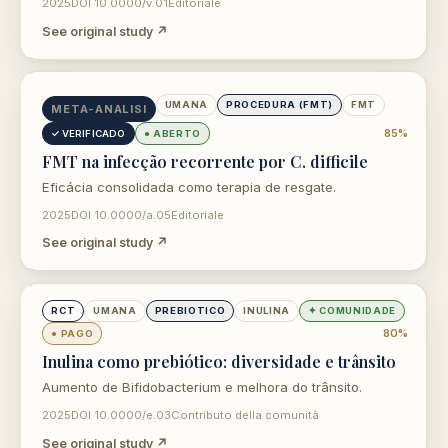
2025
DOI 10.0000/v.01
Editoriale
See original study ↗
opens in new tab
UMANA
PROCEDURA (FMT)
FMT
META-ANALISI
85%
✓ VERIFICADO
● ABERTO
FMT na infecção recorrente por C. difficile
Eficácia consolidada como terapia de resgate.
2025
DOI 10.0000/a.05
Editoriale
See original study ↗
opens in new tab
RCT
UMANA
PREBIOTICO
INULINA
✦ COMUNIDADE
80%
● PAGO
Inulina como prebiótico: diversidade e trânsito
Aumento de Bifidobacterium e melhora do trânsito.
2025
DOI 10.0000/e.03
Contributo della comunità
See original study ↗