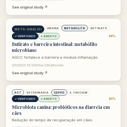
See original study ↗
opens in new tab
UMANA
METABOLITA
BUTIRATO
META-ANALISI
88%
✓ VERIFICADO
● ABERTO
Butirato e barreira intestinal: metabólito
microbiano
AGCC fortalece a barreira e modula inflamação.
2025
DOI 10.0000/e.02
Editoriale
See original study ↗
opens in new tab
RCT
VETERINARIA
CEPPO
E. FAECIUM
84%
✓ VERIFICADO
● ABERTO
Microbiota canina: probióticos na diarreia em
cães
Redução do tempo de recuperação em cães.