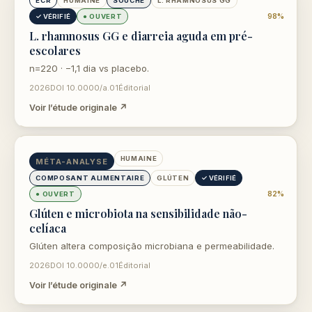
ouvre dans un nouvel onglet
ECR
HUMAINE
SOUCHE
L. RHAMNOSUS GG
98%
✓ VÉRIFIÉ
● OUVERT
L. rhamnosus GG e diarreia aguda em pré-
escolares
n=220 · −1,1 dia vs placebo.
2026
DOI 10.0000/a.01
Éditorial
Voir l’étude originale ↗
ouvre dans un nouvel onglet
HUMAINE
MÉTA-ANALYSE
COMPOSANT ALIMENTAIRE
GLÚTEN
✓ VÉRIFIÉ
82%
● OUVERT
Glúten e microbiota na sensibilidade não-
celíaca
Glúten altera composição microbiana e permeabilidade.
2026
DOI 10.0000/e.01
Éditorial
Voir l’étude originale ↗