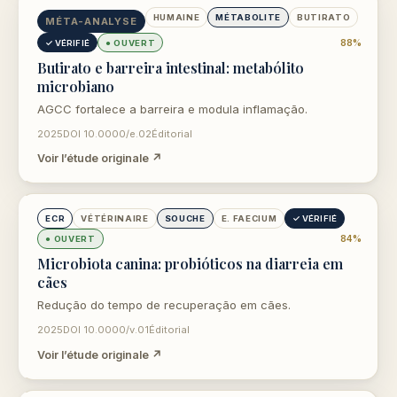
ouvre dans un nouvel onglet
HUMAINE
MÉTABOLITE
BUTIRATO
MÉTA-ANALYSE
88%
✓ VÉRIFIÉ
● OUVERT
Butirato e barreira intestinal: metabólito
microbiano
AGCC fortalece a barreira e modula inflamação.
2025
DOI 10.0000/e.02
Éditorial
Voir l’étude originale ↗
ouvre dans un nouvel onglet
ECR
VÉTÉRINAIRE
SOUCHE
E. FAECIUM
✓ VÉRIFIÉ
84%
● OUVERT
Microbiota canina: probióticos na diarreia em
cães
Redução do tempo de recuperação em cães.
2025
DOI 10.0000/v.01
Éditorial
Voir l’étude originale ↗