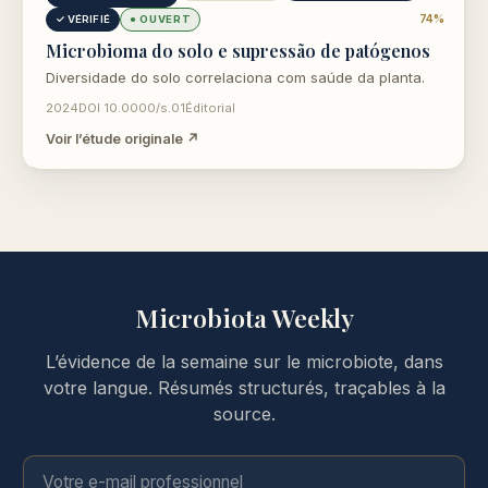
74%
✓ VÉRIFIÉ
● OUVERT
Microbioma do solo e supressão de patógenos
Diversidade do solo correlaciona com saúde da planta.
2024
DOI 10.0000/s.01
Éditorial
Voir l’étude originale ↗
Microbiota Weekly
L’évidence de la semaine sur le microbiote, dans
votre langue. Résumés structurés, traçables à la
source.
Votre e-mail professionnel