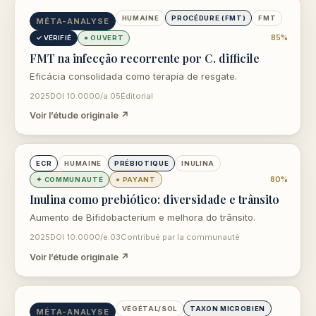
ouvre dans un nouvel onglet
HUMAINE
PROCÉDURE (FMT)
FMT
MÉTA-ANALYSE
85%
✓ VÉRIFIÉ
● OUVERT
FMT na infecção recorrente por C. difficile
Eficácia consolidada como terapia de resgate.
2025
DOI 10.0000/a.05
Éditorial
Voir l’étude originale ↗
ouvre dans un nouvel onglet
ECR
HUMAINE
PRÉBIOTIQUE
INULINA
80%
✦ COMMUNAUTÉ
● PAYANT
Inulina como prebiótico: diversidade e trânsito
Aumento de Bifidobacterium e melhora do trânsito.
2025
DOI 10.0000/e.03
Contribué par la communauté
Voir l’étude originale ↗
ouvre dans un nouvel onglet
VÉGÉTAL/SOL
TAXON MICROBIEN
MÉTA-ANALYSE