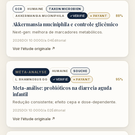
ouvre dans un nouvel onglet
ECR
HUMAINE
TAXON MICROBIEN
88%
AKKERMANSIA MUCINIPHILA
✓ VÉRIFIÉ
● PAYANT
Akkermansia muciniphila e controle glicêmico
Next-gen: melhora de marcadores metabólicos.
2026
DOI 10.0000/a.04
Éditorial
Voir l’étude originale ↗
ouvre dans un nouvel onglet
HUMAINE
SOUCHE
MÉTA-ANALYSE
95%
L. RHAMNOSUS GG
✓ VÉRIFIÉ
● PAYANT
Meta-análise: probióticos na diarreia aguda
infantil
Redução consistente; efeito cepa e dose-dependente.
2025
DOI 10.0000/a.02
Éditorial
Voir l’étude originale ↗