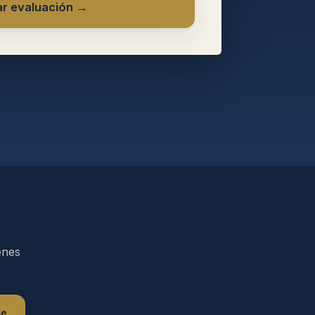
tar evaluación →
enes
se