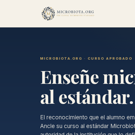
MICROBIOTA.ORG · CURSO APROBADO
Enseñe mic
al estándar.
El reconocimiento que el alumno em
Ancle su curso al estándar Microbiota
autoridad de la institución que lo def