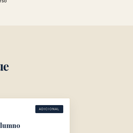
rso
ue
ADICIONAL
 Alumno