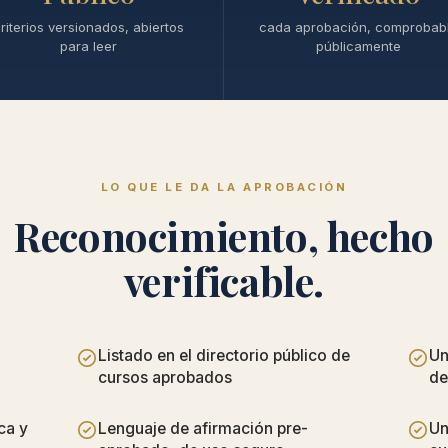
riterios versionados, abiertos
cada aprobación, comprobab
para leer
públicamente
LO QUE LE DA LA APROBACIÓN
Reconocimiento, hecho
verificable.
Listado en el directorio público de
Un
cursos aprobados
de
ca y
Lenguaje de afirmación pre-
Un