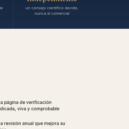
le
un consejo científico decide,
nunca el comercial
a página de verificación
dicada, viva y comprobable
a revisión anual que mejora su