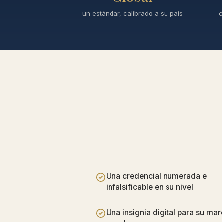
un estándar, calibrado a su país
c
Una credencial numerada e
infalsificable en su nivel
Una insignia digital para su mar